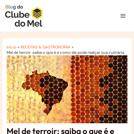
Ir
para
o
Mai
conteúdo
Men
Início
RECEITAS & GASTRONOMIA
Mel de terroir: saiba o que é e como ele pode realçar sua culinária
Mel de terroir: saiba o que é e