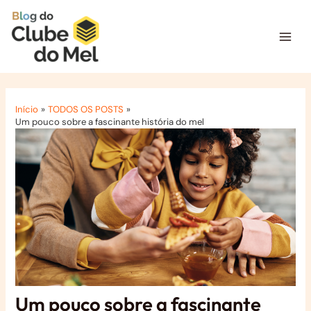
Ir
para
o
Mai
conteúdo
Men
Início
TODOS OS POSTS
Um pouco sobre a fascinante história do mel
Um pouco sobre a fascinante