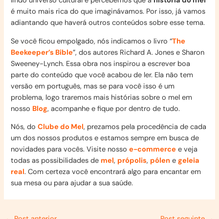
lindo universo cultural e percebemos que a
história do mel
é muito mais rica do que imaginávamos. Por isso, já vamos
adiantando que haverá outros conteúdos sobre esse tema.
Se você ficou empolgado, nós indicamos o livro “
The
Beekeeper’s Bible
”, dos autores Richard A. Jones e Sharon
Sweeney-Lynch. Essa obra nos inspirou a escrever boa
parte do conteúdo que você acabou de ler. Ela não tem
versão em português, mas se para você isso é um
problema, logo traremos mais histórias sobre o mel em
nosso
Blog
, acompanhe e fique por dentro de tudo.
Nós, do
Clube do Mel
, prezamos pela procedência de cada
um dos nossos produtos e estamos sempre em busca de
novidades para vocês. Visite nosso
e-commerce
e veja
todas as possibilidades de
mel
,
própolis
,
pólen
e
geleia
real
. Com certeza você encontrará algo para encantar em
sua mesa ou para ajudar a sua saúde.
Post
←
Post anterior
Post seguinte
→