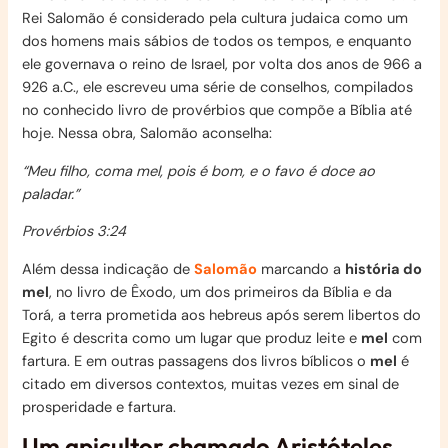
Rei Salomão é considerado pela cultura judaica como um
dos homens mais sábios de todos os tempos, e enquanto
ele governava o reino de Israel, por volta dos anos de 966 a
926 a.C., ele escreveu uma série de conselhos, compilados
no conhecido livro de provérbios que compõe a Bíblia até
hoje. Nessa obra, Salomão aconselha:
“Meu filho, coma mel, pois é bom, e o favo é doce ao
paladar.”
Provérbios 3:24
Além dessa indicação de
Salomão
marcando a
história do
mel
, no livro de Êxodo, um dos primeiros da Bíblia e da
Torá, a terra prometida aos hebreus após serem libertos do
Egito é descrita como um lugar que produz leite e
mel
com
fartura. E em outras passagens dos livros bíblicos o
mel
é
citado em diversos contextos, muitas vezes em sinal de
prosperidade e fartura.
Um apicultor chamado Aristóteles