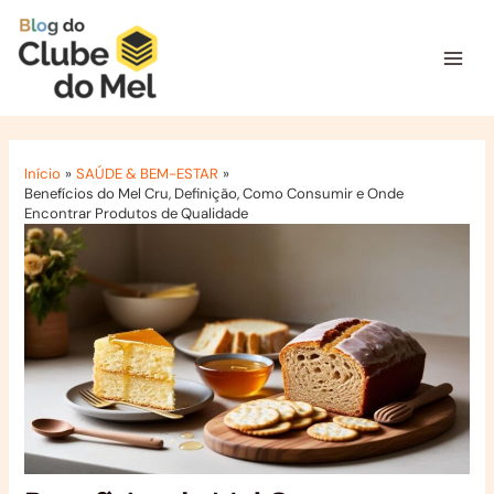
Ir
para
o
Mai
conteúdo
Men
Início
SAÚDE & BEM-ESTAR
Benefícios do Mel Cru, Definição, Como Consumir e Onde
Encontrar Produtos de Qualidade