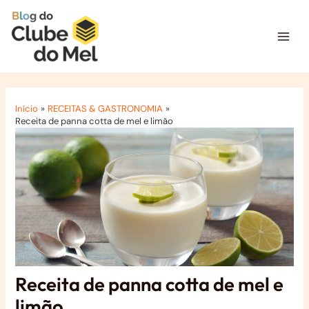
Ir
para
o
Mai
conteúdo
Men
Início
RECEITAS & GASTRONOMIA
Receita de panna cotta de mel e limão
Receita de panna cotta de mel e
limão