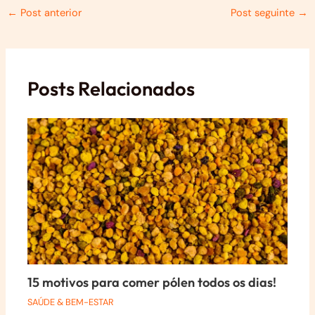
Post
←
Post anterior
Post seguinte
→
navigation
Posts Relacionados
15 motivos para comer pólen todos os dias!
SAÚDE & BEM-ESTAR